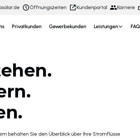
asolar.de
Öffnungszeiten
Kundenportal
Karriere
ns
Privatkunden
Gewerbekunden
Leistungen
FAQ
tehen.
ern.
en.
m behalten Sie den Überblick über Ihre Stromflüsse