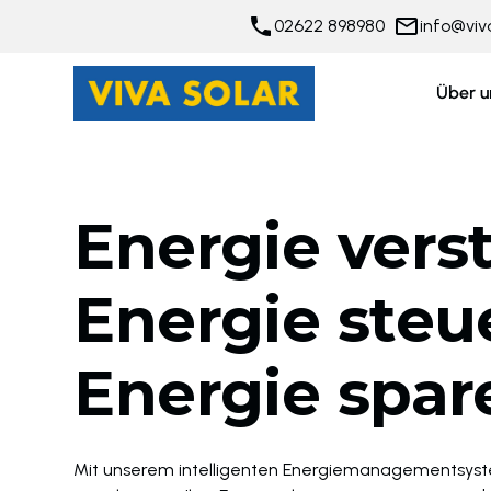
02622 898980
info@viv
Über u
Energie vers
Energie steu
Energie spar
Mit unserem intelligenten Energiemanagementsyste