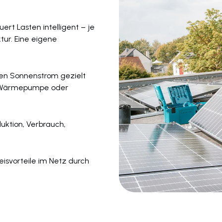
ert Lasten intelligent – je
ur. Eine eigene
ren Sonnenstrom gezielt
m, Wärmepumpe oder
duktion, Verbrauch,
eisvorteile im Netz durch